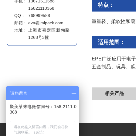
手机：
13671511688
特点：
15821110368
QQ：
768999588
重量轻、柔软性和缓
邮箱：
eva@jmlpack.com
地址：
上海市嘉定区新甸路
1268号3幢
适用范围：
EPE广泛应用于电
五金制品、玩具、瓜
请您留言
相关产品
聚美莱来电微信同号：158-2111-0
368