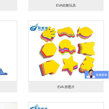
EVA幼教玩具
EVA 拼图片