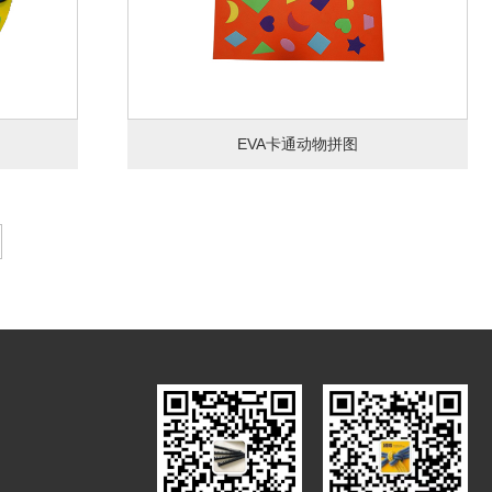
EVA卡通动物拼图