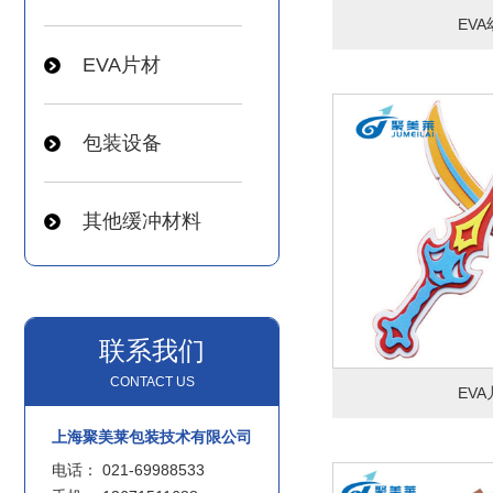
EV
EVA片材
包装设备
其他缓冲材料
联系我们
CONTACT US
EV
上海聚美莱包装技术有限公司
电话：
021-69988533