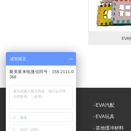
EV
请您留言
聚美莱来电微信同号：158-2111-0
368
- 网站首页
- 公司简介
- EVA汽配
- EVA包装
- EVA家居
- EVA玩具
- EVA片材
- 包装设备
- 其他缓冲材料