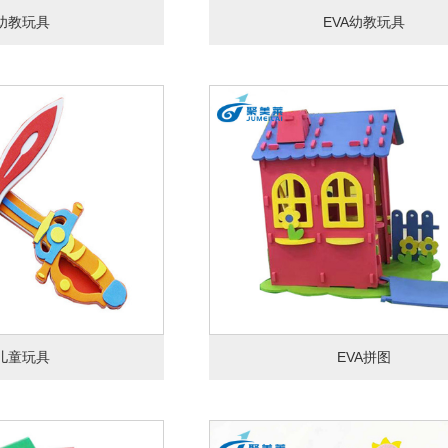
A幼教玩具
EVA幼教玩具
A儿童玩具
EVA拼图