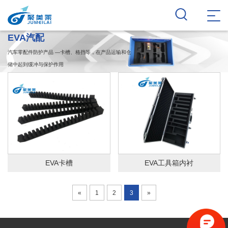
EVA汽配
汽车零配件防护产品 —卡槽、格挡等，在产品运输和仓
储中起到缓冲与保护作用
EVA卡槽
EVA工具箱内衬
«
1
2
3
»