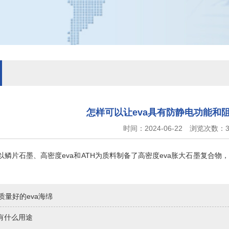
怎样可以让eva具有防静电功能和
时间：2024-06-22
浏览次数：3
鳞片石墨、高密度eva和ATH为质料制备了高密度eva胀大石墨复合物，
质量好的eva海绵
胶有什么用途