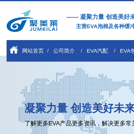
—— 凝聚力量 创造美好
主营EVA泡棉及各种缓
网站首页
公司简介
EVA汽配
EVA
凝聚力量 创造美好未
了解更多EVA产品更多资讯，解决更多常