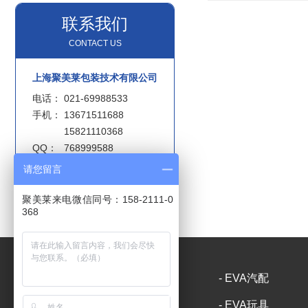
联系我们
CONTACT US
上海聚美莱包装技术有限公司
电话：
021-69988533
手机：
13671511688
15821110368
QQ：
768999588
邮箱：
eva@jmlpack.com
请您留言
地址：
上海市嘉定区新甸路
1268号3幢
聚美莱来电微信同号：158-2111-0
368
- 网站首页
- 公司简介
- EVA汽配
- EVA包装
- EVA家居
- EVA玩具