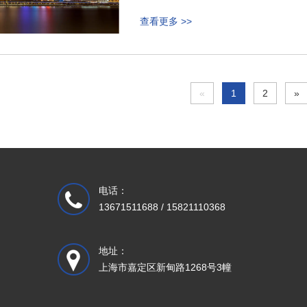
查看更多 >>
«
1
2
»
电话：
13671511688 / 15821110368
地址：
上海市嘉定区新甸路1268号3幢