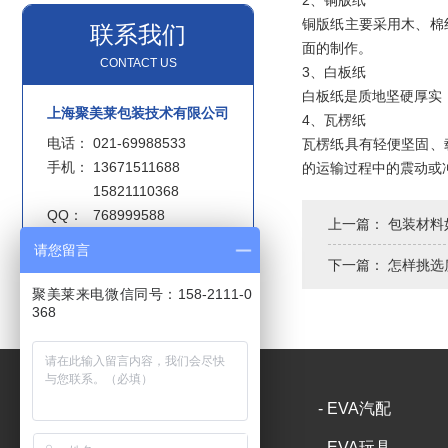
2、铜版纸
铜版纸主要采用木、棉
联系我们
面的制作。
CONTACT US
3、白板纸
白板纸是质地坚硬厚实
上海聚美莱包装技术有限公司
4、瓦楞纸
电话：
021-69988533
瓦楞纸具有轻便坚固、
手机：
13671511688
的运输过程中的震动或
15821110368
QQ：
768999588
上一篇：
包装材料
邮箱：
eva@jmlpack.com
请您留言
地址：
上海市嘉定区新甸路
下一篇：
怎样挑选
1268号3幢
聚美莱来电微信同号：158-2111-0
368
- 网站首页
- 公司简介
- EVA汽配
- EVA包装
- EVA家居
- EVA玩具