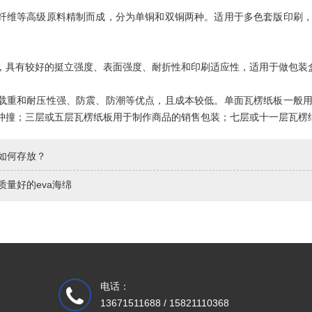
纤维等高级原料精制而成，分为单铜和双铜两种。适用于多色套版印刷
，具有较好的挺立强度、表面强度、耐折性和印刷适应性，适用于做包装
载重和耐压性强、防震、防潮等优点，且成本较低。单面瓦楞纸板一般
冲撞；三层或五层瓦楞纸板用于制作商品的销售包装；七层或十一层瓦楞
如何存放？
质量好的eva海绵
电话：
13671511688 / 15821110368